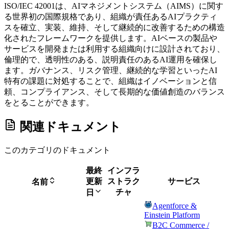
ISO/IEC 42001は、AIマネジメントシステム（AIMS）に関す
る世界初の国際規格であり、組織が責任あるAIプラクティ
スを確立、実装、維持、そして継続的に改善するための構造
化されたフレームワークを提供します。AIベースの製品や
サービスを開発または利用する組織向けに設計されており、
倫理的で、透明性のある、説明責任のあるAI運用を確保し
ます。ガバナンス、リスク管理、継続的な学習といったAI
特有の課題に対処することで、組織はイノベーションと信
頼、コンプライアンス、そして長期的な価値創造のバランス
をとることができます。
関連ドキュメント
このカテゴリのドキュメント
最終
インフラ
更新
ストラク
サービス
名前
チャ
日
Agentforce &
Einstein Platform
B2C Commerce /