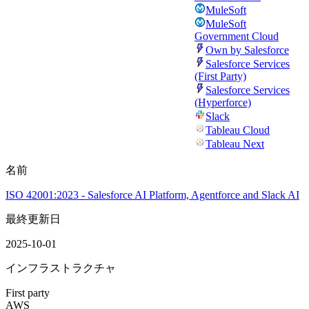
MuleSoft
MuleSoft
Government Cloud
Own by Salesforce
Salesforce Services
(First Party)
Salesforce Services
(Hyperforce)
Slack
Tableau Cloud
Tableau Next
名前
ISO 42001:2023 - Salesforce AI Platform, Agentforce and Slack AI
最終更新日
2025-10-01
インフラストラクチャ
First party
AWS