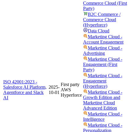
Commerce Cloud (First
Party)
B2C Commerce /
Commerce Cloud
(Hyperforce)
Data Cloud
Marketing Cloud -
Account Engagement
Marketing Cloud -
Advertising
Marketing Cloud -
Engagement (First
Party)
Marketing Cloud -
Engagement
ISO 42001:2023 -
First party
(Hyperforce)
Salesforce AI Platform,
2025-
AWS
Marketing Cloud -
Agentforce and Slack
10-01
Hyperforce
Growth Edition and
AI
Marketing Cloud
Advanced Edition
Marketing Cloud -
Intelligence
Marketing Cloud -
Personalization