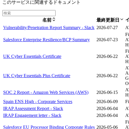
このサービスに関連するドキュメント
名前
最終更新日
Vulnerability/Penetration Report Summary - Slack
2026-07-27
A
Fi
Salesforce Enterprise Resilience/BCP Summary
2026-07-23
A
H
Fi
UK Cyber Essentials Certificate
2026-06-22
A
H
A
A
UK Cyber Essentials Plus Certificate
2026-06-22
G
O
A
SOC 2 Report - Amazon Web Services (AWS)
2026-06-15
H
Spain ENS High - Corporate Services
2026-06-09
Fi
IRAP Assessment Report - Slack
2026-06-04
A
IRAP Engagement letter - Slack
2026-06-04
A
Fi
Salesforce EU Processor Binding Corporate Rules
2026-05-06
A