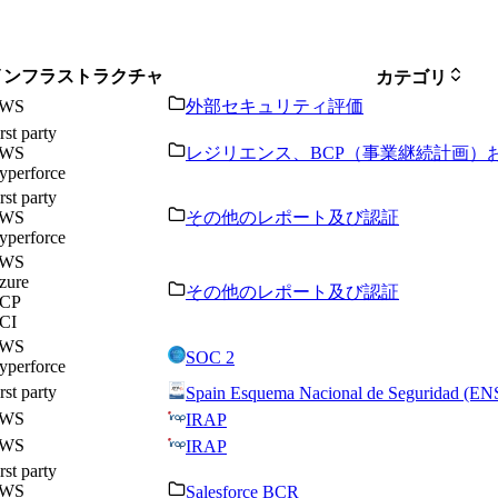
インフラストラクチャ
カテゴリ
WS
外部セキュリティ評価
rst party
WS
レジリエンス、BCP（事業継続計画）
yperforce
rst party
WS
その他のレポート及び認証
yperforce
WS
zure
その他のレポート及び認証
CP
CI
WS
SOC 2
yperforce
rst party
Spain Esquema Nacional de Seguridad (EN
WS
IRAP
WS
IRAP
rst party
WS
Salesforce BCR