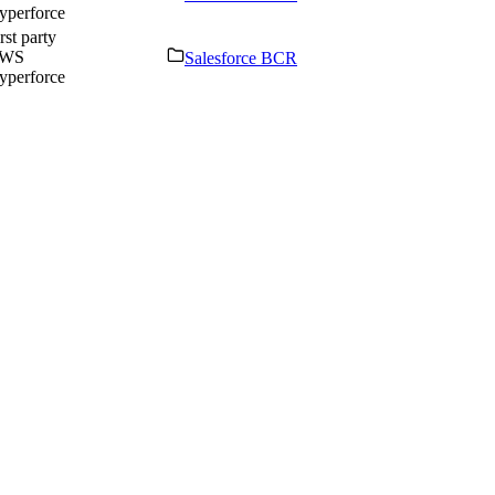
yperforce
rst party
WS
Salesforce BCR
yperforce