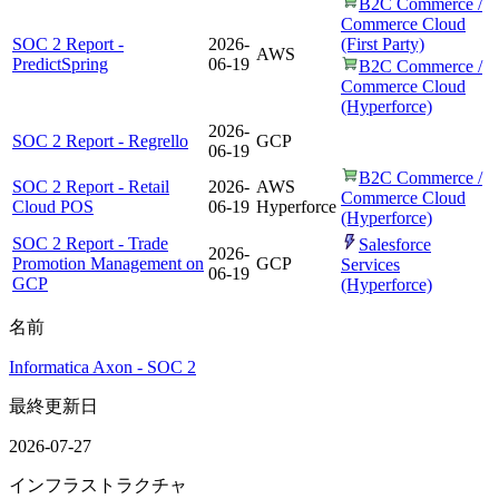
B2C Commerce /
Commerce Cloud
SOC 2 Report -
2026-
(First Party)
AWS
PredictSpring
06-19
B2C Commerce /
Commerce Cloud
(Hyperforce)
2026-
SOC 2 Report - Regrello
GCP
06-19
B2C Commerce /
SOC 2 Report - Retail
2026-
AWS
Commerce Cloud
Cloud POS
06-19
Hyperforce
(Hyperforce)
SOC 2 Report - Trade
Salesforce
2026-
Promotion Management on
GCP
Services
06-19
GCP
(Hyperforce)
名前
Informatica Axon - SOC 2
最終更新日
2026-07-27
インフラストラクチャ