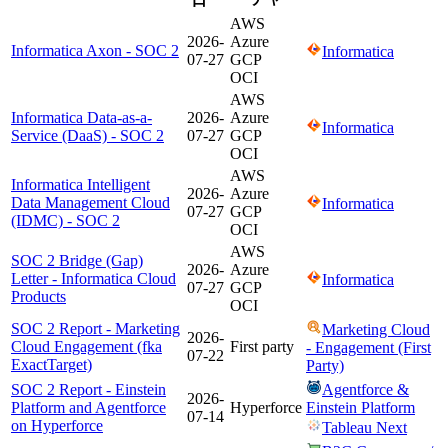
AWS
2026-
Azure
Informatica Axon - SOC 2
Informatica
07-27
GCP
OCI
AWS
Informatica Data-as-a-
2026-
Azure
Informatica
Service (DaaS) - SOC 2
07-27
GCP
OCI
AWS
Informatica Intelligent
2026-
Azure
Data Management Cloud
Informatica
07-27
GCP
(IDMC) - SOC 2
OCI
AWS
SOC 2 Bridge (Gap)
2026-
Azure
Letter - Informatica Cloud
Informatica
07-27
GCP
Products
OCI
SOC 2 Report - Marketing
Marketing Cloud
2026-
Cloud Engagement (fka
First party
- Engagement (First
07-22
ExactTarget)
Party)
SOC 2 Report - Einstein
Agentforce &
2026-
Platform and Agentforce
Hyperforce
Einstein Platform
07-14
on Hyperforce
Tableau Next