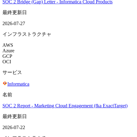
SOC 2 Bridge (Gap) Letter - Informatica Cloud Products
最終更新日
2026-07-27
インフラストラクチャ
AWS
Azure
GCP
OCI
サービス
Informatica
名前
SOC 2 Report - Marketing Cloud Engagement (fka ExactTarget)
最終更新日
2026-07-22