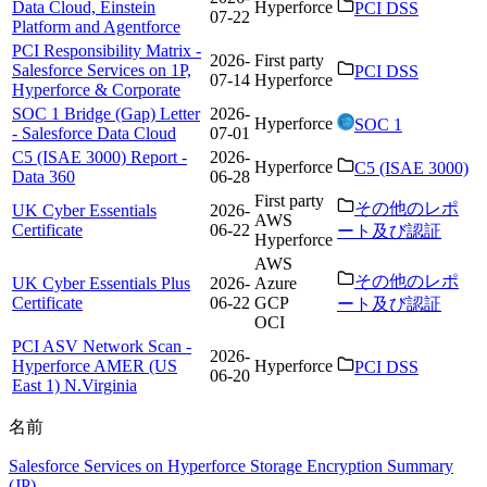
Data Cloud, Einstein
Hyperforce
PCI DSS
07-22
Platform and Agentforce
PCI Responsibility Matrix -
2026-
First party
Salesforce Services on 1P,
PCI DSS
07-14
Hyperforce
Hyperforce & Corporate
SOC 1 Bridge (Gap) Letter
2026-
Hyperforce
SOC 1
- Salesforce Data Cloud
07-01
C5 (ISAE 3000) Report -
2026-
Hyperforce
C5 (ISAE 3000)
Data 360
06-28
First party
その他のレポ
UK Cyber Essentials
2026-
AWS
Certificate
06-22
ート及び認証
Hyperforce
AWS
その他のレポ
UK Cyber Essentials Plus
2026-
Azure
Certificate
06-22
GCP
ート及び認証
OCI
PCI ASV Network Scan -
2026-
Hyperforce AMER (US
Hyperforce
PCI DSS
06-20
East 1) N.Virginia
名前
Salesforce Services on Hyperforce Storage Encryption Summary
(JP)