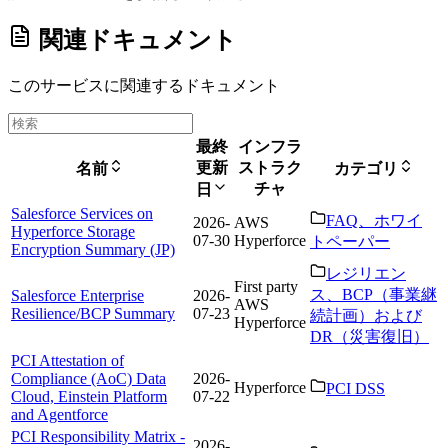
関連ドキュメント
このサービスに関連するドキュメント
最終
インフラ
更新
ストラク
名前
カテゴリ
チャ
日
Salesforce Services on
FAQ、ホワイ
2026-
AWS
Hyperforce Storage
07-30
Hyperforce
トペーパー
Encryption Summary (JP)
レジリエン
First party
ス、BCP（事業継
Salesforce Enterprise
2026-
AWS
Resilience/BCP Summary
07-23
続計画）および
Hyperforce
DR（災害復旧）
PCI Attestation of
Compliance (AoC) Data
2026-
Hyperforce
PCI DSS
Cloud, Einstein Platform
07-22
and Agentforce
PCI Responsibility Matrix -
2026-