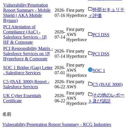
Vulnerability/Penetration
外部セキュリテ
Report Summary - Mobile
2026-
First party
Shield ( AKA Mobile
07-16
Hyperforce
ィ評価
Bypass)
PCI Attestation of
First party
Compliance (AoC) -
2026-
AWS
PCI DSS
Salesforce Services - 1P,
07-14
Hyperforce
HF & Corporate
PCI Responsibility Matrix -
2026-
First party
Salesforce Services on 1P,
PCI DSS
07-14
Hyperforce
Hyperforce & Corporate
First party
SOC 1 Bridge (Gap) Letter
2026-
AWS
SOC 1
- Salesforce Services
07-01
Hyperforce
C5 (ISAE 3000) Report -
2026-
First party
C5 (ISAE 3000)
Salesforce Services
06-22
AWS
First party
その他のレポー
UK Cyber Essentials
2026-
AWS
Certificate
06-22
ト及び認証
Hyperforce
名前
Vulnerability/Penetration Report Summary - RCG Industries