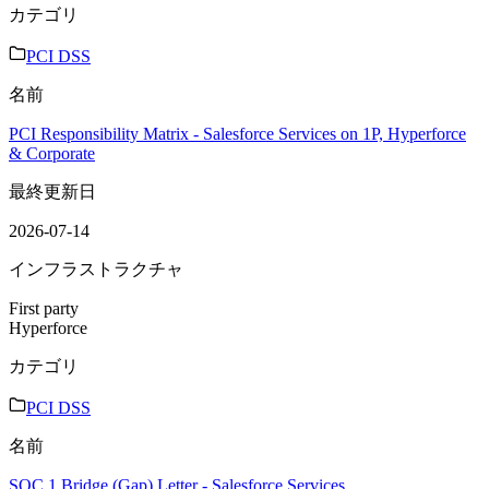
カテゴリ
PCI DSS
名前
PCI Responsibility Matrix - Salesforce Services on 1P, Hyperforce
& Corporate
最終更新日
2026-07-14
インフラストラクチャ
First party
Hyperforce
カテゴリ
PCI DSS
名前
SOC 1 Bridge (Gap) Letter - Salesforce Services