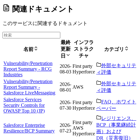
関連ドキュメント
このサービスに関連するドキュメント
最終
インフラ
更新
ストラク
名前
カテゴリ
チャ
日
Vulnerability/Penetration
外部セキュリテ
2026-
First party
Report Summary - RCG
08-03
Hyperforce
ィ評価
Industries
Vulnerability/Penetration
外部セキュリテ
2026-
Report Summary -
AWS
08-01
ィ評価
Salesforce LiveMessaging
Salesforce Services
FAQ、ホワイト
2026-
First party
Security Controls for
07-30
Hyperforce
ペーパー
OWASP Top 10 (JP)
レジリエンス、
First party
BCP（事業継続計
Salesforce Enterprise
2026-
AWS
Resilience/BCP Summary
07-23
画）および
Hyperforce
DR（災害復旧）