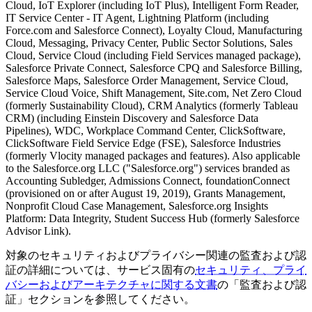
Cloud, IoT Explorer (including IoT Plus), Intelligent Form Reader,
IT Service Center - IT Agent, Lightning Platform (including
Force.com and Salesforce Connect), Loyalty Cloud, Manufacturing
Cloud, Messaging, Privacy Center, Public Sector Solutions, Sales
Cloud, Service Cloud (including Field Services managed package),
Salesforce Private Connect, Salesforce CPQ and Salesforce Billing,
Salesforce Maps, Salesforce Order Management, Service Cloud,
Service Cloud Voice, Shift Management, Site.com, Net Zero Cloud
(formerly Sustainability Cloud), CRM Analytics (formerly Tableau
CRM) (including Einstein Discovery and Salesforce Data
Pipelines), WDC, Workplace Command Center, ClickSoftware,
ClickSoftware Field Service Edge (FSE), Salesforce Industries
(formerly Vlocity managed packages and features). Also applicable
to the Salesforce.org LLC ("Salesforce.org") services branded as
Accounting Subledger, Admissions Connect, foundationConnect
(provisioned on or after August 19, 2019), Grants Management,
Nonprofit Cloud Case Management, Salesforce.org Insights
Platform: Data Integrity, Student Success Hub (formerly Salesforce
Advisor Link).
対象のセキュリティおよびプライバシー関連の監査および認
証の詳細については、サービス固有の
セキュリティ、プライ
バシーおよびアーキテクチャに関する文書
の「監査および認
証」セクションを参照してください。