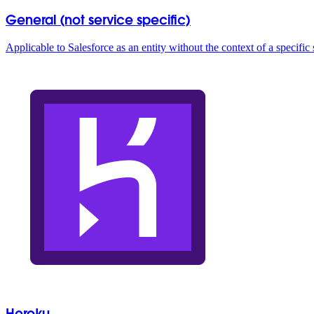
General (not service specific)
Applicable to Salesforce as an entity without the context of a specific
Heroku