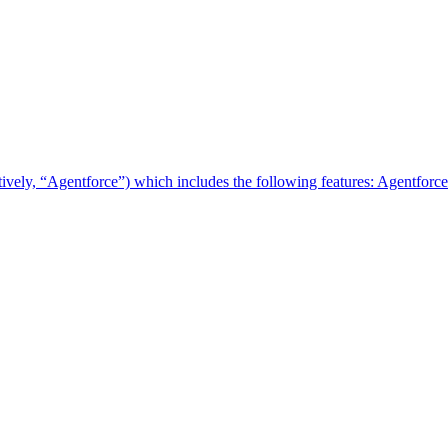
ectively, “Agentforce”) which includes the following features: Agentfo