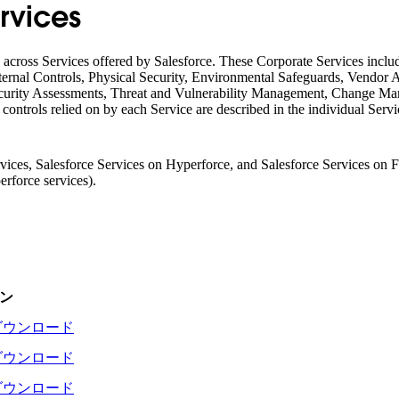
rvices
across Services offered by Salesforce. These Corporate Services include
ernal Controls, Physical Security, Environmental Safeguards, Vendor A
urity Assessments, Threat and Vulnerability Management, Change Ma
ontrols relied on by each Service are described in the individual Serv
vices, Salesforce Services on Hyperforce, and Salesforce Services on Fi
rforce services).
ン
ダウンロード
ダウンロード
ダウンロード