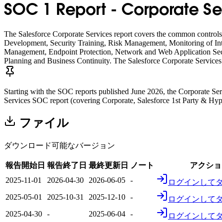
SOC 1 Report - Corporate Se
The Salesforce Corporate Services report covers the common controls 
Development, Security Training, Risk Management, Monitoring of Int
Management, Endpoint Protection, Network and Web Application Sec
Planning and Business Continuity. The Salesforce Corporate Services c
Starting with the SOC reports published June 2026, the Corporate Ser
Services SOC report (covering Corporate, Salesforce 1st Party & Hype
ファイル
ダウンロード可能なバージョン
報告開始日
報告終了日
最終更新日
ノート
アクショ
2025-11-01
2026-04-30
2026-06-05
-
ログインして
2025-05-01
2025-10-31
2025-12-10
-
ログインして
2025-04-30
-
2025-06-04
-
ログインして