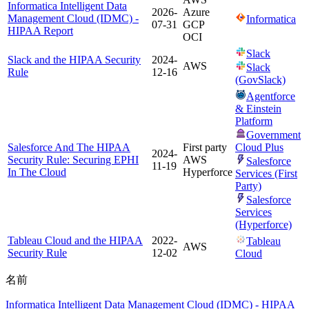
Informatica Intelligent Data
2026-
Azure
Management Cloud (IDMC) -
Informatica
07-31
GCP
HIPAA Report
OCI
Slack
Slack and the HIPAA Security
2024-
AWS
Slack
Rule
12-16
(GovSlack)
Agentforce
& Einstein
Platform
Government
Salesforce And The HIPAA
First party
Cloud Plus
2024-
Security Rule: Securing EPHI
AWS
Salesforce
11-19
In The Cloud
Hyperforce
Services (First
Party)
Salesforce
Services
(Hyperforce)
Tableau Cloud and the HIPAA
2022-
Tableau
AWS
Security Rule
12-02
Cloud
名前
Informatica Intelligent Data Management Cloud (IDMC) - HIPAA