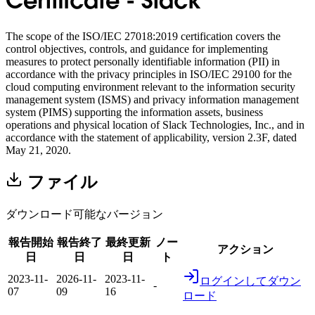
Certificate - Slack
The scope of the ISO/IEC 27018:2019 certification covers the
control objectives, controls, and guidance for implementing
measures to protect personally identifiable information (PII) in
accordance with the privacy principles in ISO/IEC 29100 for the
cloud computing environment relevant to the information security
management system (ISMS) and privacy information management
system (PIMS) supporting the information assets, business
operations and physical location of Slack Technologies, Inc., and in
accordance with the statement of applicability, version 2.3F, dated
May 21, 2020.
ファイル
ダウンロード可能なバージョン
報告開始
報告終了
最終更新
ノー
アクション
日
日
日
ト
2023-11-
2026-11-
2023-11-
ログインしてダウン
-
07
09
16
ロード