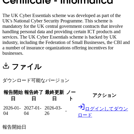
Certificate - Informatica
The UK Cyber Essentials scheme was developed as part of the
UK's National Cyber Security Programme. This scheme is
mandatory for the UK central government contracts that involve
handling personal data and providing certain ICT products and
services. The UK Cyber Essentials scheme is backed by UK
industry, including the Federation of Small Businesses, the CBI and
a number of insurance organizations offering incentives for
businesses.
ファイル
ダウンロード可能なバージョン
報告開始
報告終了
最終更新
ノー
アクション
日
日
日
ト
2026-01-
2027-01-
2026-03-
ログインしてダウン
-
04
04
26
ロード
報告開始日